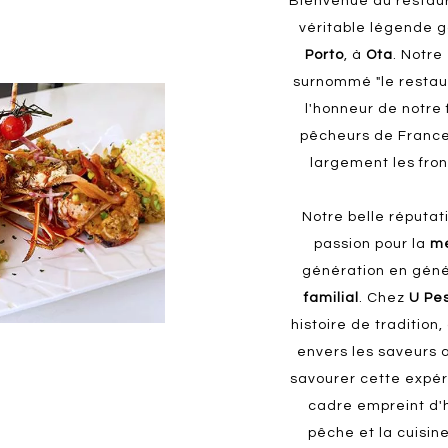
Bienvenue au restau
véritable légende 
Porto
, à
Ota
. Notre
surnommé "le restaur
l'honneur de notre 
pêcheurs de Franc
largement les fron
Notre belle réputat
passion pour la
m
génération en géné
familial
. Chez
U Pe
histoire de traditio
envers les saveurs 
savourer cette expér
cadre empreint d'hi
pêche et la cuisin