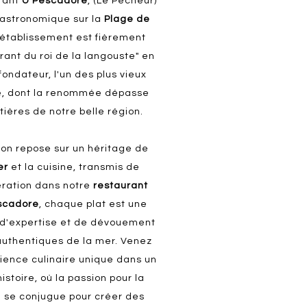
rant
U Pescadore
, (Le Pêcheur)
gastronomique sur la
P
lage de
 établissement est fièrement
ant du roi de la langouste" en
fondateur, l'un des plus vieux
e, dont la renommée dépasse
tières de notre belle région.
ion repose sur un héritage de
er
et la cuisine, transmis de
ration dans notre
restaurant
scadore
, chaque plat est une
n, d'expertise et de dévouement
authentiques de la mer. Venez
ience culinaire unique dans un
stoire, où la passion pour la
e se conjugue pour créer des