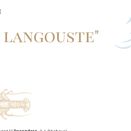
E
a langouste"